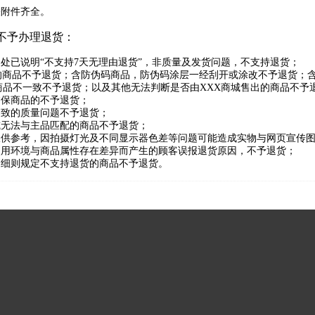
关附件齐全。
不予办理退货：
明处已说明“不支持7天无理由退货”，非质量及发货问题，不支持退货；
售的商品不予退货；含防伪码商品，防伪码涂层一经刮开或涂改不予退货；
商品不一致不予退货；以及其他无法判断是否由XXX商城售出的商品不予
临保商品的不予退货；
导致的质量问题不予退货；
或无法与主品匹配的商品不予退货；
息仅供参考，因拍摄灯光及不同显示器色差等问题可能造成实物与网页宣传
使用环境与商品属性存在差异而产生的顾客误报退货原因，不予退货；
则细则规定不支持退货的商品不予退货。