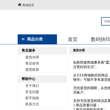
商城首页
首页
数码快
商品分类
售后服务
退货办理
退货办理
创新胜捷商城秉承着
“
售后咨询
过更好的生活”。
退货政策
从XXX商城购买的商品
帮助中心
物等）可能不享有退货
关于我们
无忧退货的期限，从您
常见问题
买账户。
新手指南
支持无忧退货的情况及
联系方式
1.商品质量问题；
2.商品溢漏损失缺发；