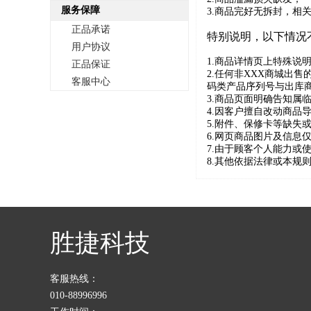
服务保障
3.商品完好无拆封，相
正品承诺
特别说明，以下情况
用户协议
1.商品详情页上特殊说
正品保证
2.任何非XXX商城出
客服中心
码类产品序列号与出库
3.商品页面明确告知属
4.因客户擅自改动商品
5.附件、保修卡等缺失
6.网页商品图片及信
7.由于顾客个人能力或
8.其他依据法律或本规
胜捷科技
客服热线：
010-88996996