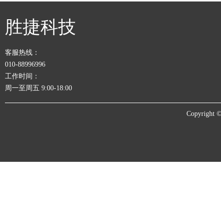
胜捷科技
客服热线：
010-88996996
工作时间：
周一至周五 9:00-18:00
Copyrigh