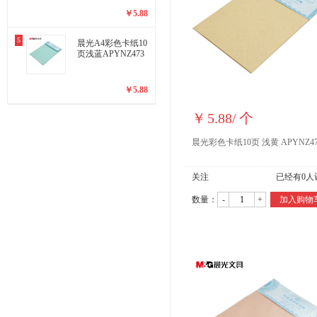
￥
5.88
5
晨光A4彩色卡纸10
页浅蓝APYNZ473
￥
5.88
￥
5.88
/
个
晨光彩色卡纸10页 浅黄 APYNZ47
关注
已经有
0
人
数量：
-
+
加入购物