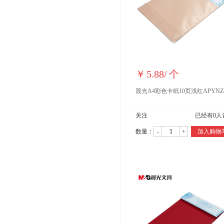
￥
5.88
/
个
晨光A4彩色卡纸10页浅红APYNZ4
关注
已经有
0
人
数量：
-
+
加入购物