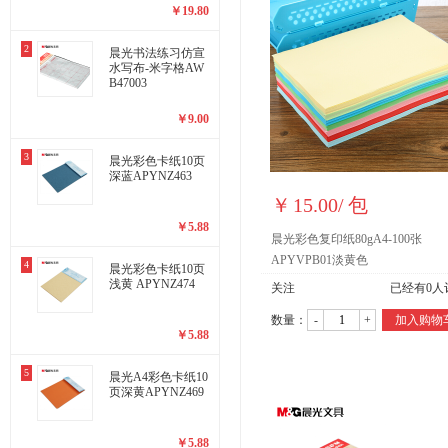
￥
19.80
2
晨光书法练习仿宣
水写布-米字格AW
B47003
￥
9.00
3
晨光彩色卡纸10页
深蓝APYNZ463
￥
15.00
/
包
￥
5.88
晨光彩色复印纸80gA4-100张
APYVPB01淡黄色
4
晨光彩色卡纸10页
浅黄 APYNZ474
关注
已经有
0
人
数量：
-
+
加入购物
￥
5.88
5
晨光A4彩色卡纸10
页深黄APYNZ469
￥
5.88