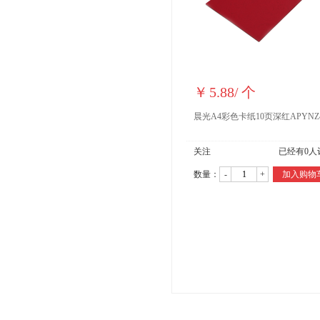
￥
5.88
/
个
晨光A4彩色卡纸10页深红APYNZ4
关注
已经有
0
人
数量：
-
+
加入购物