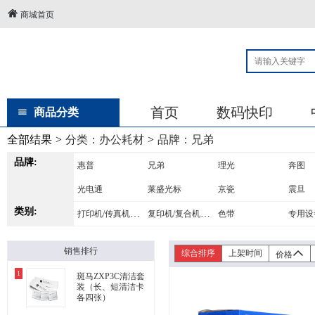
商城首页
首页
数码快印
商品分类
全部结果
>
分类：
办公耗材
>
品牌：
兄弟
品牌:
惠普
兄弟
理光
奔图
光电通
莱盛光标
京瓷
震旦
类别:
得力
打印机/传真机耗材
莱盛
复印机/复合机耗材
天威
格之格
色带
专用设
爱普生
得实
映美佳
销售排行
综合排序
上架时间
价格
1
斑马ZXP3C清洁套
装（长、短清洁卡
各四张）