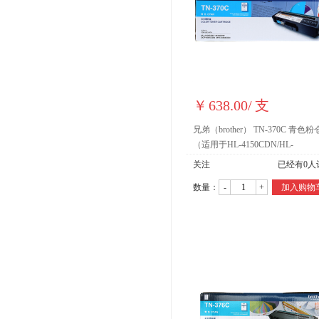
￥
638.00
/
支
兄弟（brother） TN-370C 青色粉
（适用于HL-4150CDN/HL-
4570CDW/DCP-9055CDN/MFC-
关注
已经有
0
人
9465CDN）
数量：
-
+
加入购物