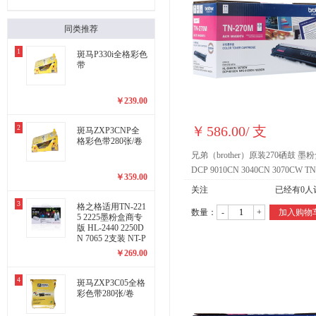
同类推荐
1
斑马P330i全格彩色
带
￥
239.00
2
￥
586.00
/
支
斑马ZXP3CNP全
格彩色带280张/卷
兄弟（brother）原装270硒鼓 墨
DCP 9010CN 3040CN 3070CW TN
￥
359.00
270M品红色粉盒约1400页
关注
已经有
0
人
3
格之格适用TN-221
数量：
-
+
加入购物
5 2225墨粉盒商专
版 HL-2440 2250D
N 7065 2支装 NT-P
2215商专版粉盒
￥
269.00
4
斑马ZXP3C05全格
彩色带280张/卷