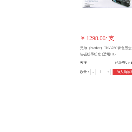
￥
1298.00
/
支
兄弟（brother）TN-376C青色墨盒
装碳粉墨粉盒 (适用HL-
L9200CDW/DCP-L8400CDN机型)
关注
已经有
0
人
数量：
-
+
加入购物