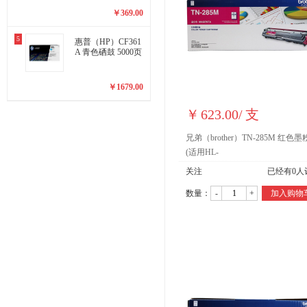
￥
369.00
5
惠普（HP）CF361
A 青色硒鼓 5000页
￥
1679.00
￥
623.00
/
支
兄弟（brother）TN-285M 红色墨
(适用HL-
3150CDN/3170CDW/9020CDN/9
关注
已经有
0
人
机型) 约2200页
数量：
-
+
加入购物