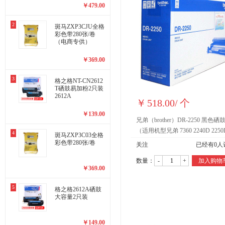
￥
479.00
2
斑马ZXP3CJU全格
彩色带280张/卷
（电商专供）
￥
369.00
3
格之格NT-CN2612
T硒鼓易加粉2只装
2612A
￥
518.00
/
个
￥
139.00
兄弟（brother）DR-2250 黑色硒
（适用机型兄弟 7360 2240D 2250
4
斑马ZXP3C03全格
7060D ）不含粉
彩色带280张/卷
关注
已经有
0
人
数量：
-
+
加入购物
￥
369.00
5
格之格2612A硒鼓
大容量2只装
￥
149.00