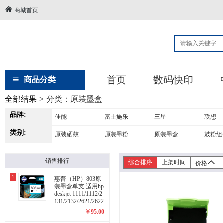
商城首页
首页
数码快印
商品分类
全部结果
>
分类：
原装墨盒
品牌:
佳能
富士施乐
三星
联想
类别:
原装硒鼓
原装墨粉
原装墨盒
鼓粉组
销售排行
综合排序
上架时间
价格
1
惠普（HP）803原
装墨盒单支 适用hp
deskjet 1111/1112/2
131/2132/2621/2622
打印机 黑色经济适
￥
95.00
用墨盒【3YP42A