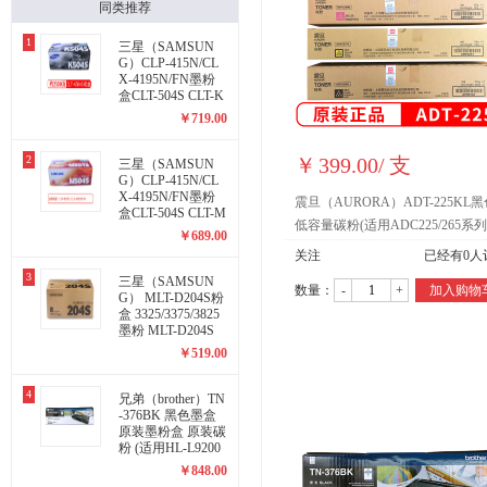
同类推荐
1
三星（SAMSUN
G）CLP-415N/CL
X-4195N/FN墨粉
盒CLT-504S CLT-K
504S 黑色
￥
719.00
2
￥
399.00
/
支
三星（SAMSUN
G）CLP-415N/CL
X-4195N/FN墨粉
震旦（AURORA）ADT-225KL黑
盒CLT-504S CLT-M
低容量碳粉(适用ADC225/265系
504S 红色
￥
689.00
型)约10000页
关注
已经有
0
人
3
三星（SAMSUN
数量：
-
+
加入购物
G） MLT-D204S粉
盒 3325/3375/3825
墨粉 MLT-D204S
打印约3000页
￥
519.00
4
兄弟（brother）TN
-376BK 黑色墨盒
原装墨粉盒 原装碳
粉 (适用HL-L9200
CDW/DCP-L8400C
￥
848.00
DN机型)