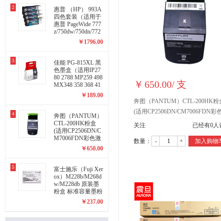
A】
2
惠普 （HP） 993A
四色套装（适用于
惠普 PageWide 777
z/750dw/750dn/772
dn系列 774 779系
￥
1796.00
列）
3
佳能 PG-815XL 黑
色墨盒（适用IP27
80 2788 MP259 498
￥
650.00
/
支
MX348 358 368 41
8 428）
￥
189.00
奔图（PANTUM）CTL-200HK粉
(适用CP2506DN/CM7006FDN彩
4
奔图（PANTUM）
光打印机) 黑色
CTL-200HK粉盒
关注
已经有
0
人
(适用CP2506DN/C
M7006FDN彩色激
数量：
-
+
加入购物
光打印机) 黑色
￥
650.00
5
富士施乐（Fuji Xer
ox）M228b/M268d
w/M228db 原装墨
粉盒 标准容量墨粉
（1200页） CT202
￥
237.00
331