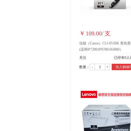
￥
109.00
/
支
佳能（Canon）CLI-851BK 黑色
(适用iP7280/iP8780/iX6880）
关注
已经有
0
人
数量：
-
+
加入购物