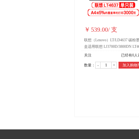
￥
539.00
/
支
联想（Lenovo）LT/LD4637 碳粉
盒适用联想 LJ3700D/3800DN LT4
黑色墨粉盒 墨盒 碳粉盒
关注
已经有
0
人
数量：
-
+
加入购物