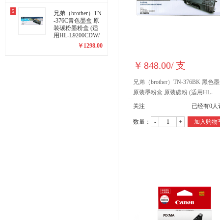
5
兄弟（brother）TN
-376C青色墨盒 原
装碳粉墨粉盒 (适
用HL-L9200CDW/
DCP-L8400CDN机
￥
1298.00
型)
￥
848.00
/
支
兄弟（brother）TN-376BK 黑色
原装墨粉盒 原装碳粉 (适用HL-
L9200CDW/DCP-L8400CDN机型)
关注
已经有
0
人
数量：
-
+
加入购物