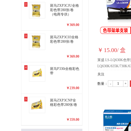
2
斑马ZXP3CJU全格
彩色带280张/卷
（电商专供）
￥
369.00
3
斑马ZXP3C03全格
彩色带280张/卷
￥
15.00
/
盒
￥
369.00
莱盛 LS-LQ630K色
LQ630K/635K/730K/
4
斑马P330i全格彩色
色 单支
带
关注
数量：
-
+
￥
239.00
5
斑马ZXP3CNP全
格彩色带280张/卷
￥
359.00