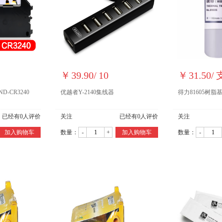
￥
39.90
/
10
￥
31.50
/
D-CR3240
优越者Y-2140集线器
得力81605树脂
已经有
0
人评价
关注
已经有
0
人评价
关注
加入购物车
数量：
-
+
加入购物车
数量：
-