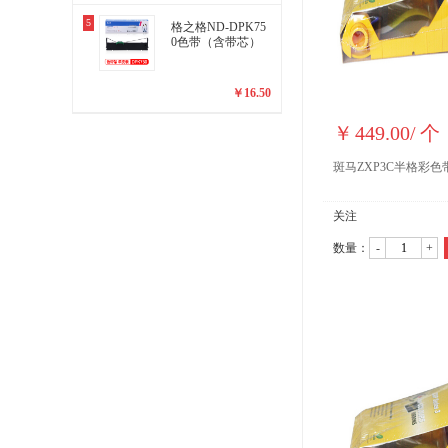
5
格之格ND-DPK75
0色带（含带芯）
￥
16.50
￥
449.00
/
个
斑马ZXP3C半格彩色
关注
数量：
-
+