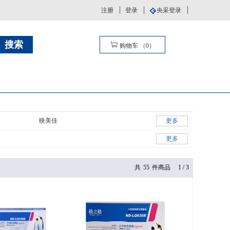
注册
登录
央采登录
购物车
（
0
）
映美佳
更多
更多
共
55
件商品
1
/
3