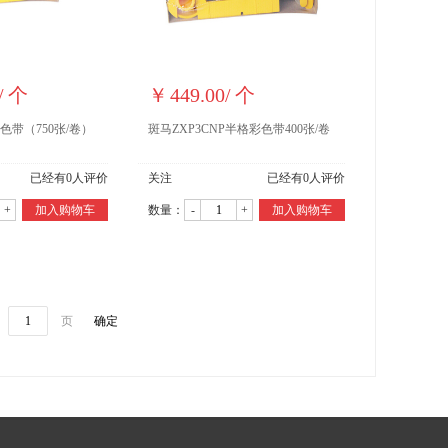
/
个
￥
449.00
/
个
色带（750张/卷）
斑马ZXP3CNP半格彩色带400张/卷
已经有
0
人评价
关注
已经有
0
人评价
+
加入购物车
数量：
-
+
加入购物车
页