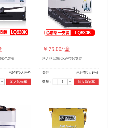
盒
￥
75.00
/
盒
30K色带架
格之格LQ630K色带10支装
已经有
0
人评价
关注
已经有
0
人评价
+
加入购物车
数量：
-
+
加入购物车