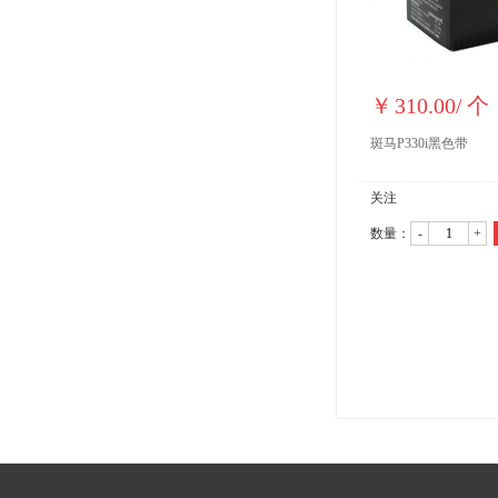
￥
310.00
/
个
斑马P330i黑色带
关注
数量：
-
+