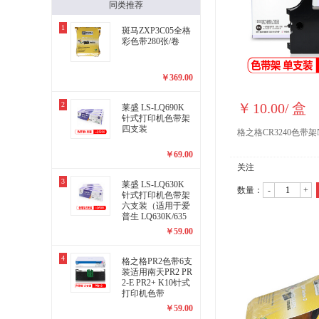
同类推荐
1
斑马ZXP3C05全格
彩色带280张/卷
￥
369.00
2
￥
10.00
/
盒
莱盛 LS-LQ690K
针式打印机色带架
四支装
格之格CR3240色带架N
￥
69.00
关注
3
莱盛 LS-LQ630K
数量：
-
+
针式打印机色带架
六支装（适用于爱
普生 LQ630K/635
K/730K/630/LQ80K
￥
59.00
F）
4
格之格PR2色带6支
装适用南天PR2 PR
2-E PR2+ K10针式
打印机色带
￥
59.00