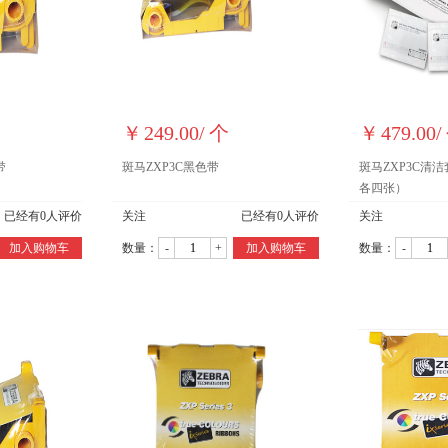
￥
249.00
/
个
￥
479.00
/
带
斑马ZXP3C黑色带
斑马ZXP3C清
各四张）
已经有
0
人评价
关注
已经有
0
人评价
关注
加入购物车
数量：
-
+
加入购物车
数量：
-