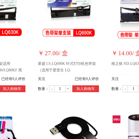
￥
27.00
/
盒
￥
14.00
/
带架适用
莱盛 LS-LQ690K 针式打印机色带架
格之格 ND-LQ6
630/LQ80KF 黑
（适用于爱普生 LQ-
690/690C/675KT/680KⅡ/690K）
已经有
0
人评价
关注
已经有
0
人评价
关注
加入购物车
数量：
-
+
加入购物车
数量：
-