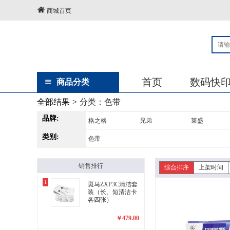
商城首页
首页
数码快
商品分类
全部结果
>
分类：
色带
品牌:
格之格
兄弟
莱盛
类别:
色带
销售排行
综合排序
上架时间
1
斑马ZXP3C清洁套
装（长、短清洁卡
各四张）
￥
479.00