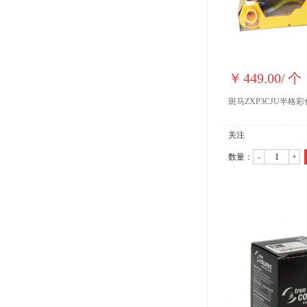
￥
449.00
/
个
斑马ZXP3CJU半格彩
关注
数量：
-
+