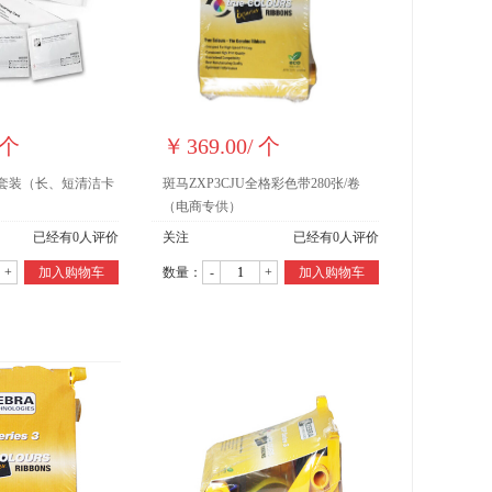
个
￥
369.00
/
个
洁套装（长、短清洁卡
斑马ZXP3CJU全格彩色带280张/卷
（电商专供）
已经有
0
人评价
关注
已经有
0
人评价
+
加入购物车
数量：
-
+
加入购物车