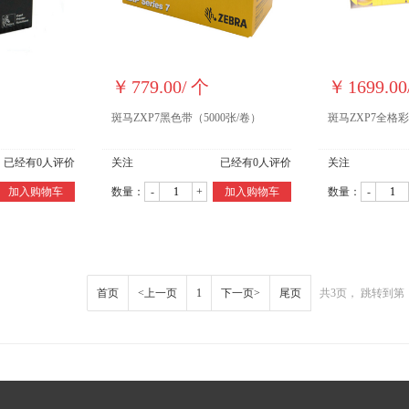
￥
779.00
/
个
￥
1699.00
斑马ZXP7黑色带（5000张/卷）
斑马ZXP7全格彩
已经有
0
人评价
关注
已经有
0
人评价
关注
加入购物车
数量：
-
+
加入购物车
数量：
-
首页
<上一页
1
下一页>
尾页
共3页， 跳转到第