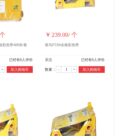
个
￥
239.00
/
个
格彩色带400张/卷
斑马P330i全格彩色带
已经有
0
人评价
关注
已经有
0
人评价
+
加入购物车
数量：
-
+
加入购物车