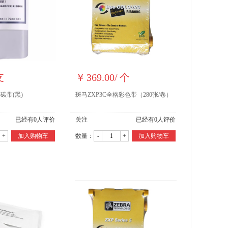
支
￥
369.00
/
个
基碳带(黑)
斑马ZXP3C全格彩色带（280张/卷）
已经有
0
人评价
关注
已经有
0
人评价
+
加入购物车
数量：
-
+
加入购物车