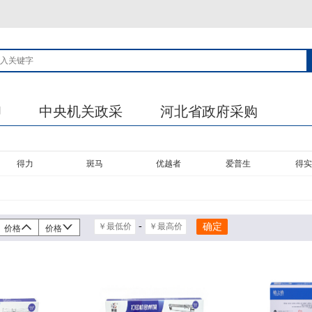
印
中央机关政采
河北省政府采购
得力
斑马
优越者
爱普生
得实
-
价格
价格