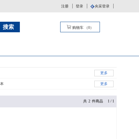
注册
登录
央采登录
购物车
（
0
）
更多
本
更多
共
2
件商品
1
/
1