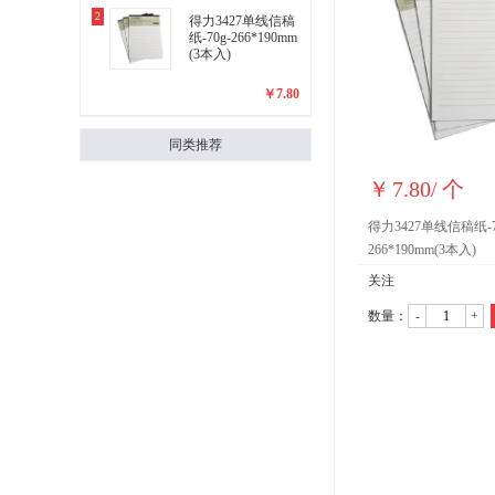
2
得力3427单线信稿
纸-70g-266*190mm
(3本入)
￥
7.80
同类推荐
￥
7.80
/
个
得力3427单线信稿纸-7
266*190mm(3本入)
关注
数量：
-
+