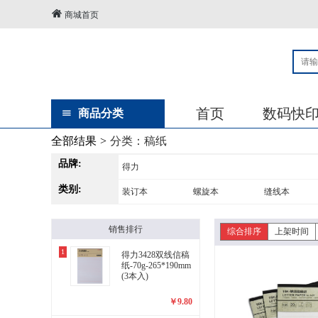
商城首页
首页
数码快
商品分类
全部结果
>
分类：
稿纸
品牌:
得力
类别:
装订本
螺旋本
缝线本
销售排行
综合排序
上架时间
1
得力3428双线信稿
纸-70g-265*190mm
(3本入)
￥
9.80