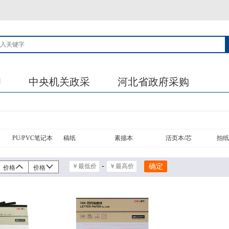
印
中央机关政采
河北省政府采购
PU/PVC笔记本
稿纸
素描本
活页本/芯
拍纸
-
价格
价格