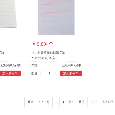
￥
9.80
/
个
0g-
得力3428双线信稿纸-70g-
265*190mm(3本入)
已经有
0
人评价
关注
已经有
0
人评价
加入购物车
数量：
-
+
加入购物车
首页
<上一页
1
下一页>
尾页
共1页， 跳转到第