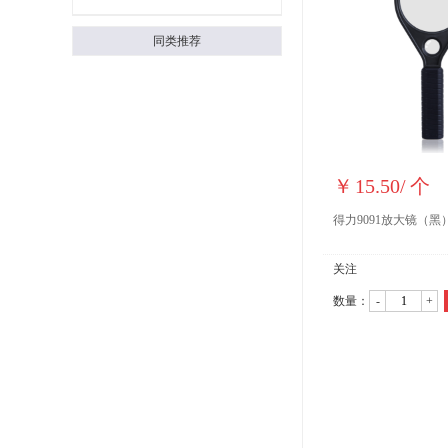
同类推荐
￥
15.50
/
个
得力9091放大镜（黑
关注
数量：
-
+