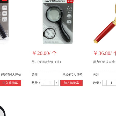
￥
20.00
/
个
￥
36.80
/
）
得力9093放大镜（混）
得力9096放大
已经有
0
人评价
关注
已经有
0
人评价
关注
加入购物车
数量：
-
+
加入购物车
数量：
-