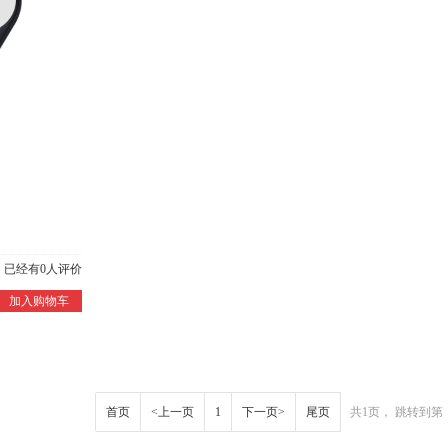
）
已经有
0
人评价
加入购物车
首页
<上一页
1
下一页>
尾页
共1页， 跳转到第