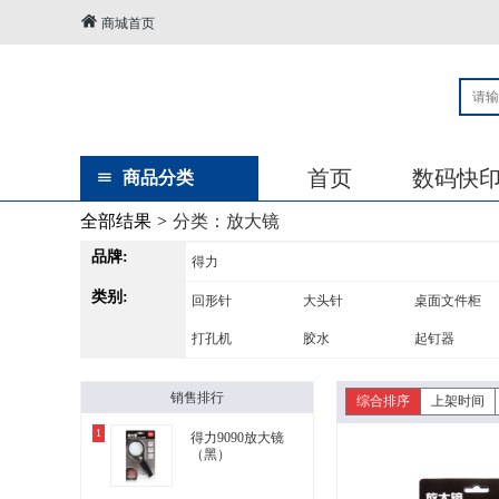
商城首页
首页
数码快
商品分类
全部结果
>
分类：
放大镜
品牌:
得力
类别:
回形针
大头针
桌面文件柜
打孔机
胶水
起钉器
复写板
放大镜
计数器
销售排行
综合排序
上架时间
1
得力9090放大镜
（黑）