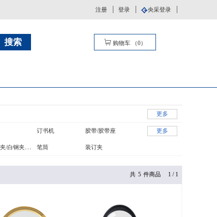
注册
登录
央采登录
购物车
（
0
）
更多
订书机
胶带/胶带座
更多
长尾夹/白钢夹/票夹
笔筒
装订夹
共
5
件商品
1
/
1