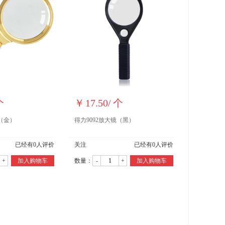
个
￥
17.50
/
个
镜（金）
得力9092放大镜（黑）
已经有
0
人评价
关注
已经有
0
人评价
+
加入购物车
数量：
-
+
加入购物车