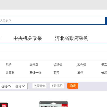
印
中央机关政采
河北省政府采购
尺子
文件盘
切纸机
文件栏
书立
计算器
三针一钉
剪刀
胶棒
名片座
双面胶
美工刀
笔刨
桌牌
-
价格
价格