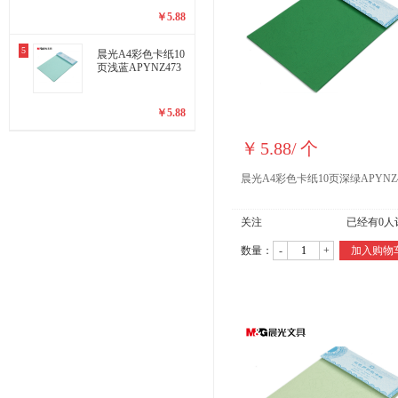
￥
5.88
5
晨光A4彩色卡纸10
页浅蓝APYNZ473
￥
5.88
￥
5.88
/
个
晨光A4彩色卡纸10页深绿APYNZ4
关注
已经有
0
人
数量：
-
+
加入购物