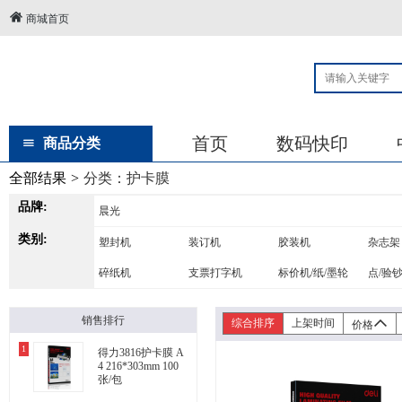
商城首页
首页
数码快印
商品分类
全部结果
>
分类：
护卡膜
品牌:
晨光
类别:
塑封机
装订机
胶装机
杂志架
碎纸机
支票打字机
标价机/纸/墨轮
点/验
销售排行
综合排序
上架时间
价格
1
得力3816护卡膜 A
4 216*303mm 100
张/包