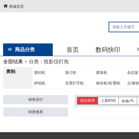
商城首页
首页
数码快印
商品分类
全部结果
>
分类：
投影仪灯泡
类别:
塑封机
装订机
胶装机
杂志架
碎纸机
支票打字机
标价机/纸/墨轮
点/验
销售排行
综合排序
上架时间
价格
同类推荐