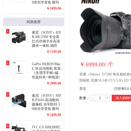
0倍光学变焦 蔡司
镜头 支持WIFI/NF
￥
3499.00
C传输
同类推荐
1
索尼（SONY）HX
R-MC2500 专业肩
扛式存储卡全高清
摄录一体机 婚庆
直播 团拜会 专业
￥
7199.00
高清入门级摄像机
2
￥
6999.00
/
个
GoPro HERO9 Blac
k 5K运动相机 套装
（含漂浮手柄+磁
尼康（Nikon）D7200 单反相机
性旋转夹+单电池+
照相机 尼康18-140 f/3.5-5.6G ED 
32G内存卡）
￥
3998.00
关注
已经有
0
人
3
索尼（SONY）HD
数量：
-
+
加入购物
R-PJ410 高清数码
摄像机 光学防抖 3
0倍光学变焦 蔡司
镜头 内置投影 WIF
￥
2499.00
I/N
4
JVC GY-HM200EC