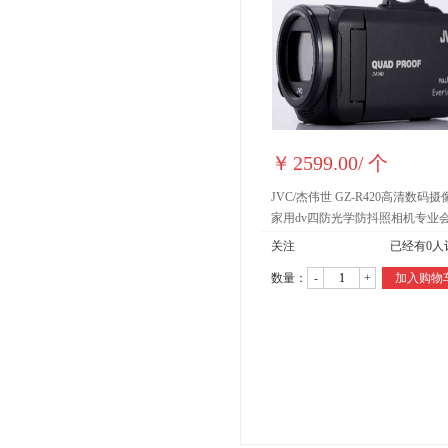
￥
2599.00
/
个
JVC/杰伟世 GZ-R420高清数码摄
家用dv四防光学防抖照相机专业
婚庆迷你旅游摄影录像机 磨砂黑
关注
已经有
0
人
数量：
-
+
加入购物