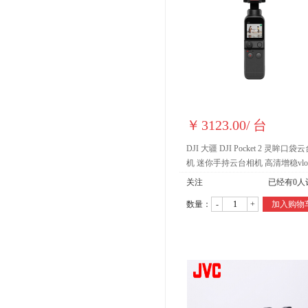
￥
3123.00
/
台
DJI 大疆 DJI Pocket 2 灵眸口袋
机 迷你手持云台相机 高清增稳vlo
像机 无损防抖 美颜拍摄
关注
已经有
0
人
数量：
-
+
加入购物