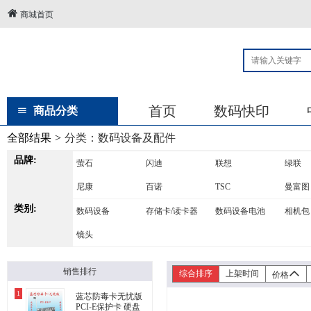
商城首页
首页
数码快印
商品分类
全部结果
>
分类：
数码设备及配件
品牌:
萤石
闪迪
联想
绿联
尼康
百诺
TSC
曼富图
类别:
数码设备
存储卡/读卡器
数码设备电池
相机包
镜头
销售排行
综合排序
上架时间
价格
1
蓝芯防毒卡无忧版
PCI-E保护卡 硬盘