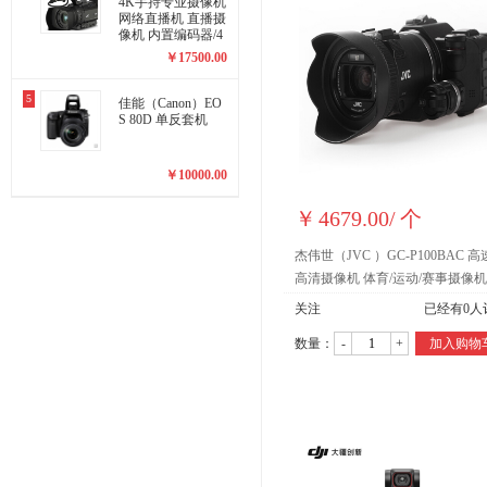
4K手持专业摄像机
网络直播机 直播摄
像机 内置编码器/4
K/sdi输出
￥
17500.00
5
佳能（Canon）EO
S 80D 单反套机
￥
10000.00
￥
4679.00
/
个
杰伟世（JVC ）GC-P100BAC 高
高清摄像机 体育/运动/赛事摄像机
（500fps、F1.2大光圈）
关注
已经有
0
人
数量：
-
+
加入购物