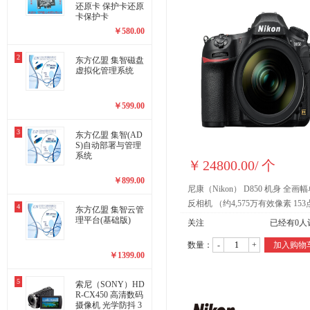
还原卡 保护卡还原
卡保护卡
￥
580.00
2
东方亿盟 集智磁盘
虚拟化管理系统
￥
599.00
3
东方亿盟 集智(AD
S)自动部署与管理
系统
￥
24800.00
/
个
￥
899.00
尼康（Nikon） D850 机身 全画
反相机 （约4,575万有效像素 15
4
东方亿盟 集智云管
动对焦 可翻折触摸屏 4K）
理平台(基础版)
关注
已经有
0
人
数量：
-
+
加入购物
￥
1399.00
5
索尼（SONY）HD
R-CX450 高清数码
摄像机 光学防抖 3