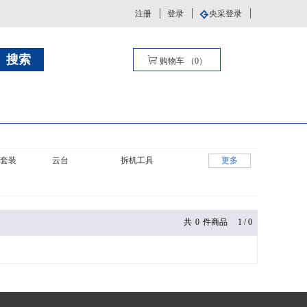
注册
登录
央采登录
购物车
（
0
）
套装
云台
拆机工具
更多
共
0
件商品
1
/
0