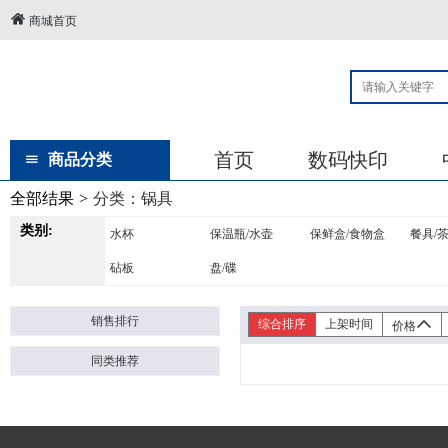
商城首页
首页
数码快印
商品分类
全部结果
>
分类：
锅具
类别:
水杯
保温瓶/水壶
保鲜盒/食物盒
餐具/
砧板
盘/碟
销售排行
综合排序
上架时间
价格
同类推荐