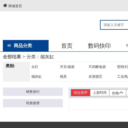
商城首页
首页
数码快印
商品分类
全部结果
>
分类：
烟灰缸
类别:
台灯
开关/插座
不间断电源
照明/
烟灰缸
锁具
农资园艺
工业用
吊灯
喷壶
脸盆
销售排行
综合排序
上架时间
价格
同类推荐