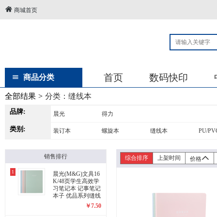
商城首页
首页
数码快印
商品分类
全部结果
>
分类：
缝线本
品牌:
晨光
得力
类别:
装订本
螺旋本
缝线本
PU/P
销售排行
综合排序
上架时间
价格
1
晨光(M&G)文具16
K/48页学生高效学
习笔记本 记事笔记
本子 优品系列缝线
本软抄本 APYAT9
￥
7.50
64