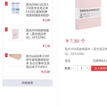
2
晨光(M&G)文具A
5/58页学生笔记本
FA5562 森林的梦
境系列缝线本软抄
本
￥
5.00
3
晨光1650高效错题
本（晨光优品考
试）APYAT962
￥
7.30
/
个
￥
7.30
晨光1650高效错题本（晨光优品
试）APYAT962
4
得力(deli)6本A5/60
张牛皮纸缝线软抄
关注
已经有
0
人
本 办公记事本文具
笔记本子33458-6
数量：
-
+
加入购物
￥
25.00
同类推荐