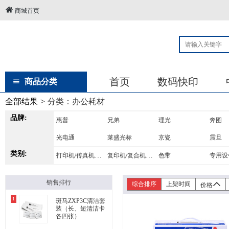
商城首页
首页
数码快印
商品分类
全部结果
>
分类：
办公耗材
品牌:
惠普
兄弟
理光
奔图
光电通
莱盛光标
京瓷
震旦
类别:
得力
打印机/传真机耗材
莱盛
复印机/复合机耗材
天威
格之格
色带
专用设
爱普生
得实
映美佳
销售排行
综合排序
上架时间
价格
1
斑马ZXP3C清洁套
装（长、短清洁卡
各四张）