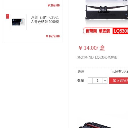
￥
369.00
5
惠普（HP）CF361
A 青色硒鼓 5000页
￥
1679.00
￥
14.00
/
盒
格之格 ND-LQ630K色带架
关注
已经有
0
人
数量：
-
+
加入购物