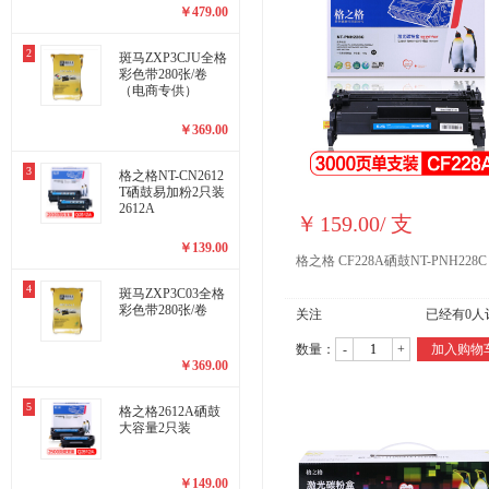
￥
479.00
2
斑马ZXP3CJU全格
彩色带280张/卷
（电商专供）
￥
369.00
3
格之格NT-CN2612
T硒鼓易加粉2只装
2612A
￥
159.00
/
支
￥
139.00
格之格 CF228A硒鼓NT-PNH228C
4
斑马ZXP3C03全格
彩色带280张/卷
关注
已经有
0
人
数量：
-
+
加入购物
￥
369.00
5
格之格2612A硒鼓
大容量2只装
￥
149.00