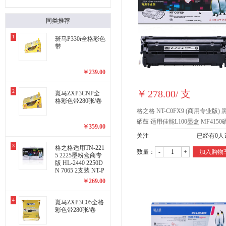
同类推荐
1
斑马P330i全格彩色
带
￥
239.00
2
￥
278.00
/
支
斑马ZXP3CNP全
格彩色带280张/卷
格之格 NT-C0FX9 (商用专业版) 
硒鼓 适用佳能L100墨盒 MF4150
￥
359.00
MF412 L140 商专版高品质
关注
已经有
0
人
3
格之格适用TN-221
数量：
-
+
加入购物
5 2225墨粉盒商专
版 HL-2440 2250D
N 7065 2支装 NT-P
2215商专版粉盒
￥
269.00
4
斑马ZXP3C05全格
彩色带280张/卷