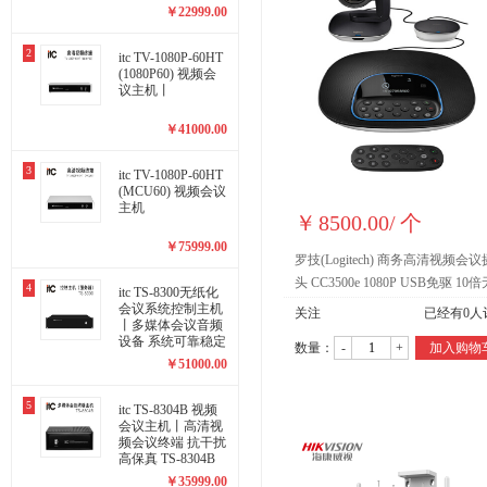
一体式 TS-8202A
￥
22999.00
2
itc TV-1080P-60HT
(1080P60) 视频会
议主机丨
￥
41000.00
3
itc TV-1080P-60HT
(MCU60) 视频会议
主机
￥
8500.00
/
个
￥
75999.00
罗技(Logitech) 商务高清视频会
头 CC3500e 1080P USB免驱 10
4
itc TS-8300无纸化
变焦
会议系统控制主机
关注
已经有
0
人
丨多媒体会议音频
设备 系统可靠稳定
数量：
-
+
加入购物
TS-8300
￥
51000.00
5
itc TS-8304B 视频
会议主机丨高清视
频会议终端 抗干扰
高保真 TS-8304B
￥
35999.00