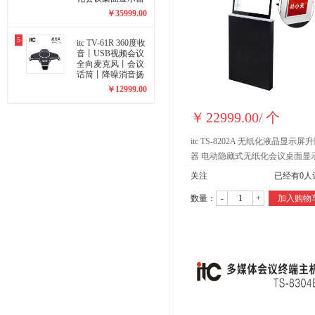
一体式 TS-8402A
￥
35999.00
5
itc TV-61R 360度收
音丨USB视频会议
全向麦克风丨会议
话筒丨降噪消音扬
声器 USB接口 TV-
￥
12999.00
61R
￥
22999.00
/
个
itc TS-8202A 无纸化液晶显示屏
器 电动隐藏式无纸化会议桌面显
一体式 TS-8202A
关注
已经有
0
人
数量：
-
+
加入购物