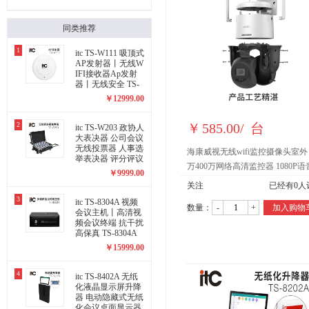
同类推荐
1
itc TS-W111 吸顶式
AP发射器丨无线W
IFI接收器Ap发射
器丨无线安全 TS-
W111
￥
12999.00
2
￥
585.00
/
台
itc TS-W203 政协人
大表决器 公司会议
无线投票器 人事选
海康威视无线wifi监控摄像头室外 
举表决器 评分评议
万400万网络高清监控器 1080P
投票定制 充电箱 T
￥
9999.00
S-W203
讲手机远程 400万像素摄像头（加
关注
已经有
0
人
32G卡） 标配
3
itc TS-8304A 视频
数量：
-
+
加入购物
会议主机丨高清视
频会议终端 抗干扰
高保真 TS-8304A
￥
15999.00
4
itc TS-8402A 无纸
化液晶显示屏升降
器 电动隐藏式无纸
化会议桌面显示器