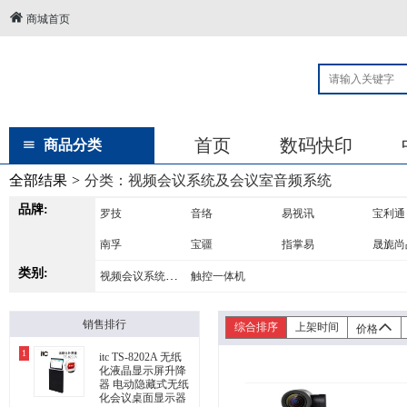
商城首页
首页
数码快印
商品分类
全部结果
>
分类：
视频会议系统及会议室音频系统
品牌:
罗技
音络
易视讯
宝利通
南孚
宝疆
指掌易
晟旎尚
类别:
视频会议系统及会议室音频系统
触控一体机
销售排行
综合排序
上架时间
价格
1
itc TS-8202A 无纸
化液晶显示屏升降
器 电动隐藏式无纸
化会议桌面显示器