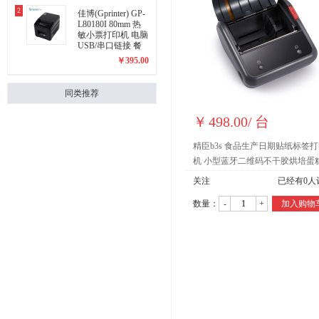
单机（需购买标签
2
纸）
佳博(Gprinter) GP-
L80180I 80mm 热
敏小票打印机 电脑
USB/串口链接 餐
饮后厨超市零售外
￥
395.00
卖自动打单 带切刀
同类推荐
￥
498.00
/
台
精臣b3s 食品生产日期贴纸标签
机 小型蓝牙二维码不干胶烘培蛋
品价格打价机商用配料表打码机 B
关注
已经有
0
人
单机（需购买标签纸）
数量：
-
+
加入购物