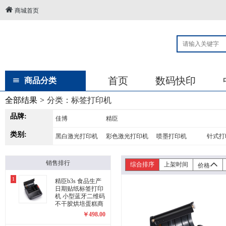
商城首页
首页
数码快印
商品分类
全部结果
>
分类：
标签打印机
品牌:
佳博
精臣
类别:
黑白激光打印机
彩色激光打印机
喷墨打印机
针式打
销售排行
综合排序
上架时间
价格
1
精臣b3s 食品生产
日期贴纸标签打印
机 小型蓝牙二维码
不干胶烘培蛋糕商
品价格打价机商用
￥
498.00
配料表打码机 B3S