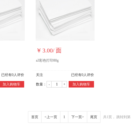
￥
3.00
/
面
a3彩色打印80g
已经有
0
人评价
关注
已经有
0
人评价
加入购物车
数量：
-
+
加入购物车
首页
<上一页
1
下一页>
尾页
共1页， 跳转到第