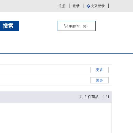
注册
登录
央采登录
购物车
（
0
）
更多
更多
共
2
件商品
1
/
1