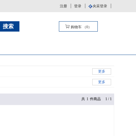
注册
登录
央采登录
购物车
（
0
）
更多
更多
共
1
件商品
1
/
1