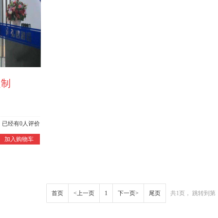
定制
已经有
0
人评价
加入购物车
首页
<上一页
1
下一页>
尾页
共1页， 跳转到第