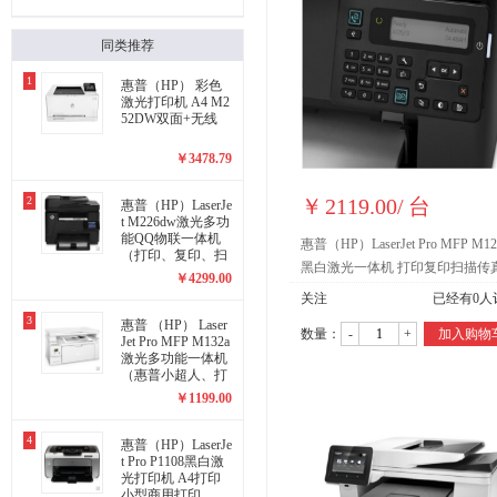
同类推荐
1
惠普（HP） 彩色
激光打印机 A4 M2
52DW双面+无线
￥
3478.79
2
￥
2119.00
/
台
惠普（HP）LaserJe
t M226dw激光多功
能QQ物联一体机
惠普（HP）LaserJet Pro MFP M12
（打印、复印、扫
黑白激光一体机 打印复印扫描传
描、传真）
￥
4299.00
电话手柄
关注
已经有
0
人
3
惠普 （HP） Laser
数量：
-
+
加入购物
Jet Pro MFP M132a
激光多功能一体机
（惠普小超人、打
印、复印、扫描）
￥
1199.00
4
惠普（HP）LaserJe
t Pro P1108黑白激
光打印机 A4打印
小型商用打印