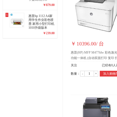
￥
879.00
5
惠普hp 1112 A4家
用学生作业彩色喷
墨 家用小型打印机
1010升级版本
￥
239.00
￥
10396.00
/
台
惠普(HP) MFP M477fdw 彩色激
功能一体机 (自动双面打印 复印 
传真)
关注
已经有
0
人
数量：
-
+
加入购物