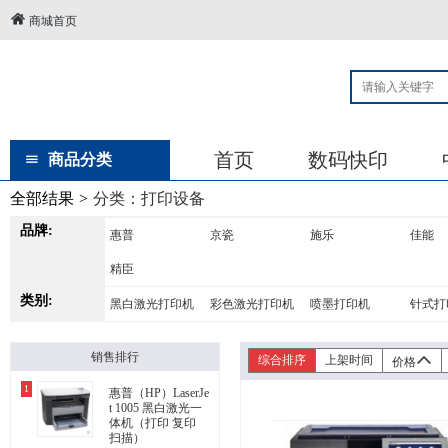
商城首页
首页
数码快印
商品分类
全部结果
>
分类：
打印设备
品牌:
惠普
京瓷
施乐
佳能
精臣
类别:
黑白激光打印机
彩色激光打印机
喷墨打印机
针式打
销售排行
综合排序
上架时间
价格
1
惠普（HP）LaserJe
t 1005 黑白激光一
体机（打印 复印
扫描）