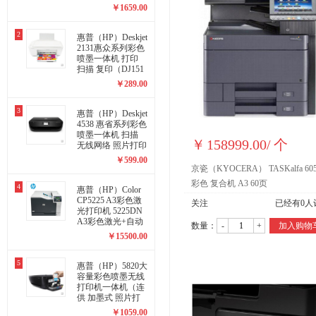
￥
1659.00
2
惠普（HP）Deskjet
2131惠众系列彩色
喷墨一体机 打印
扫描 复印（DJ151
1升级版）
￥
289.00
3
惠普（HP）Deskjet
4538 惠省系列彩色
喷墨一体机 扫描
￥
158999.00
/
个
无线网络 照片打印
机（3548升级新
￥
599.00
品）
京瓷（KYOCERA） TASKalfa 605
彩色 复合机 A3 60页
4
惠普（HP）Color
CP5225 A3彩色激
关注
已经有
0
人
光打印机 5225DN
A3彩色激光+自动
数量：
-
+
加入购物
双面+有线网络
￥
15500.00
5
惠普（HP）5820大
容量彩色喷墨无线
打印机一体机（连
供 加墨式 照片打
印机）
￥
1059.00