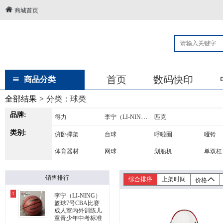
商城首页
首页
数码快印
商品分类
全部结果
>
分类：
球类
品牌:
李宁（LI-NING）
得力
匹克
类别:
俯卧撑架
台球
呼啦圈
哑铃
体育器材
网球
划船机
单双杠
羽毛球
篮球
篮球架
球拍
销售排行
综合排序
上架时间
价格
1
李宁（LI-NING）
篮球7号CBA比赛
成人室内外训练儿
童青少年中考标准