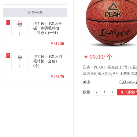
软式一体排球
同类推荐
1
得力风行 F2109全
碳一体羽毛球拍
（红色）(一只)
￥
310.80
2
￥
99.00
/
个
得力风行 F2107羽
毛球拍（金色）
(个)
匹克（PEAK）匹克篮球7号PU新
室内外耐磨水泥地学生比赛训练
￥
238.79
人软皮 7号棕色
关注
已经有
0
人
数量：
-
+
加入购物