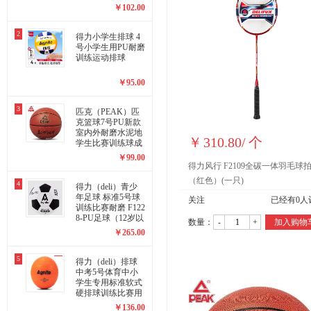
PU七号防滑耐磨
￥
102.00
2
得力小学生排球 4
号小学生用PU耐磨
训练运动排球
￥
95.00
3
匹克（PEAK）匹
克篮球7号PU新款
室内外耐磨水泥地
￥
310.80
/
个
学生比赛训练球成
人软皮 7号棕色
￥
99.00
得力风行 F2109全碳一体羽毛球
（红色）(一只)
4
得力（deli）青少
年足球 标准5号球
关注
已经有
0
人
训练比赛耐磨 F122
8-PU足球（12岁以
数量：
-
+
加入购物
上用球）
￥
265.00
5
得力（deli）排球
中考5号体育中小
学生专用标准软式
硬排球训练比赛用
双十二 5号 标准球
￥
136.00