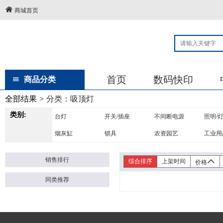
商城首页
首页
数码快印
商品分类
全部结果
>
分类：
吸顶灯
类别:
台灯
开关/插座
不间断电源
照明/
烟灰缸
锁具
农资园艺
工业用
吊灯
喷壶
脸盆
销售排行
综合排序
上架时间
价格
同类推荐