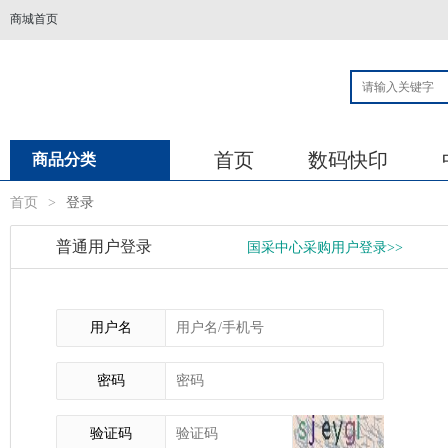
商城首页
首页
数码快印
商品分类
首页
>
登录
普通用户登录
国采中心采购用户登录>>
用户名
密码
验证码